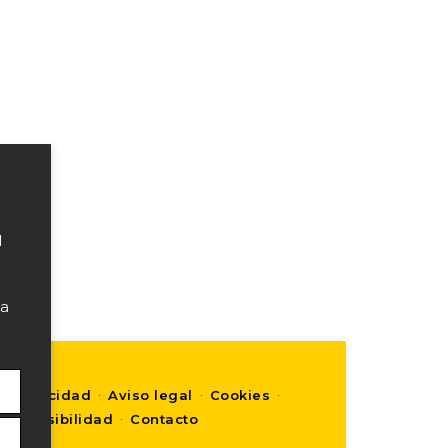
l
ra
·
·
·
de privacidad
Aviso legal
Cookies
·
Accesibilidad
Contacto