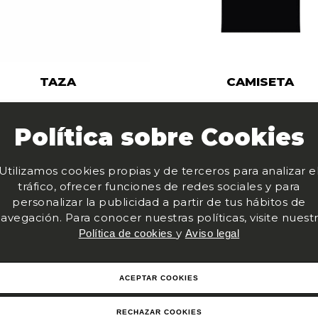
TAZA
CAMISETA
Política sobre Cookies
Utilizamos cookies propias y de terceros para analizar e
tráfico, ofrecer funciones de redes sociales y para
personalizar la publicidad a partir de tus hábitos de
avegación. Para conocer nuestras políticas, visite nuest
y
Política de cookies
Aviso legal
ACEPTAR COOKIES
ta de Entradas
Política 
RECHAZAR COOKIES