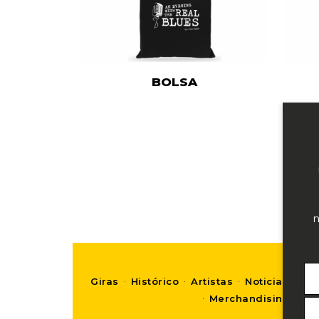
BOLSA
n
·
·
·
·
Giras
Histórico
Artistas
Noticias
Ven
·
Merchandising