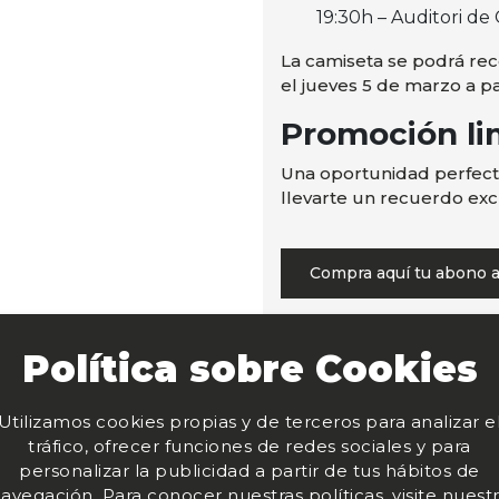
19:30h – Auditori de
La camiseta se podrá reco
el jueves 5 de marzo a par
Promoción li
Una oportunidad perfecta
llevarte un recuerdo excl
Compra aquí tu abono 
Política sobre Cookies
Utilizamos cookies propias y de terceros para analizar e
tráfico, ofrecer funciones de redes sociales y para
personalizar la publicidad a partir de tus hábitos de
avegación. Para conocer nuestras políticas, visite nuest