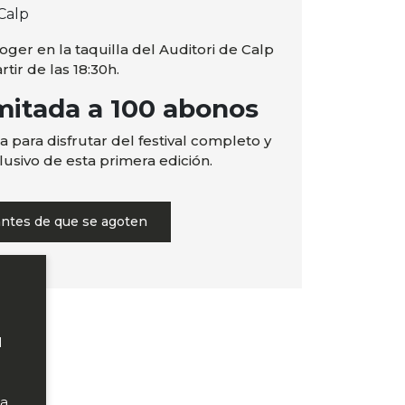
 Calp
ger en la taquilla del Auditori de Calp
tir de las 18:30h.
mitada a 100 abonos
 para disfrutar del festival completo y
usivo de esta primera edición.
antes de que se agoten
l
ra