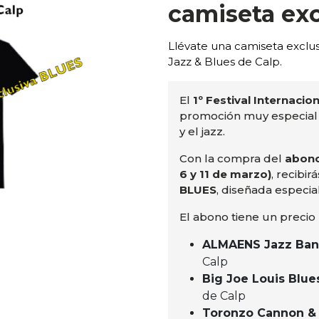
camiseta exc
Llévate una camiseta exclus
Jazz & Blues de Calp.
El
1º Festival Internacio
promoción muy especial 
y el jazz.
Con la compra del
abono 
6 y 11 de marzo)
, recibi
BLUES
, diseñada especia
El abono tiene un precio
ALMAENS Jazz Ba
Calp
Big Joe Louis Blue
de Calp
Toronzo Cannon &