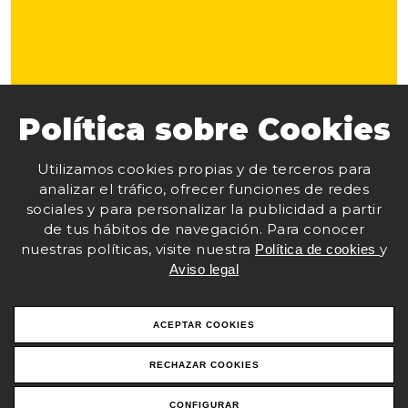
Noticias
Venta de Entradas
Merchandising
Política de privacidad
Política sobre Cookies
Aviso legal
Utilizamos cookies propias y de terceros para
Cookies
analizar el tráfico, ofrecer funciones de redes
Accesibilidad
sociales y para personalizar la publicidad a partir
Contacto
de tus hábitos de navegación. Para conocer
nuestras políticas, visite nuestra
y
Política de cookies
Aviso legal
+34606006949
jtestitajada@jtestitajada.com
ACEPTAR COOKIES
Carretera Ocaña, 53 Mercalicante · 03114 Alicante -
Alicante
RECHAZAR COOKIES
CONFIGURAR